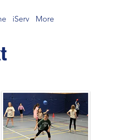
ne
iServ
More
t